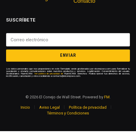
Contacto
SUSCRÍBETE
ENVIAR
Los datos personales que nos proporciones en este formulario serán gestionados por elconejows.com para formalizar tu
suscripción y enviarte comunicaciones sobre nuestros productos y servicios. Legitimación: Consentimiento del usuario.
Destinatarios: FluentCRM.
Ver política de privacidad de
FluentCRM. Derechos: Podrás ejercer tus derechos de acceso,
rectificación, cancelación y otros escribiendo a contacto@elconejows.com.
© 2026 El Conejo de Wall Street. Powered by
FM
.
Inicio
Aviso Legal
Política de privacidad
Términos y Condiciones