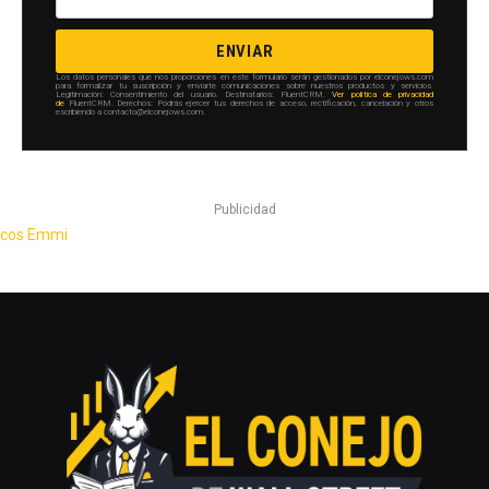
ENVIAR
Los datos personales que nos proporciones en este formulario serán gestionados por elconejows.com
para formalizar tu suscripción y enviarte comunicaciones sobre nuestros productos y servicios.
Legitimación: Consentimiento del usuario. Destinatarios: FluentCRM.
Ver política de privacidad
de
FluentCRM. Derechos: Podrás ejercer tus derechos de acceso, rectificación, cancelación y otros
escribiendo a contacto@elconejows.com.
Publicidad