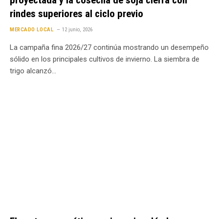
proyectada y la cosecha de soja cierra con
rindes superiores al ciclo previo
MERCADO LOCAL
12 junio, 2026
La campaña fina 2026/27 continúa mostrando un desempeño
sólido en los principales cultivos de invierno. La siembra de
trigo alcanzó…