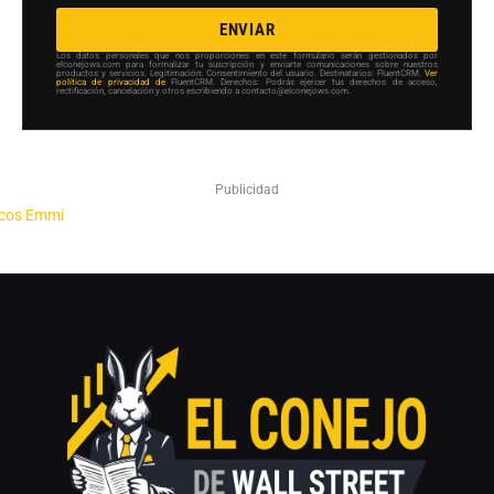
ENVIAR
Los datos personales que nos proporciones en este formulario serán gestionados por
elconejows.com para formalizar tu suscripción y enviarte comunicaciones sobre nuestros
productos y servicios. Legitimación: Consentimiento del usuario. Destinatarios: FluentCRM.
Ver
política de privacidad de
FluentCRM. Derechos: Podrás ejercer tus derechos de acceso,
rectificación, cancelación y otros escribiendo a contacto@elconejows.com.
Publicidad