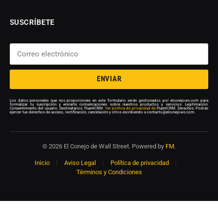
SUSCRÍBETE
ENVIAR
Los datos personales que nos proporciones en este formulario serán gestionados por elconejows.com para
formalizar tu suscripción y enviarte comunicaciones sobre nuestros productos y servicios. Legitimación:
Consentimiento del usuario. Destinatarios: FluentCRM.
Ver política de privacidad de
FluentCRM. Derechos: Podrás
ejercer tus derechos de acceso, rectificación, cancelación y otros escribiendo a contacto@elconejows.com.
© 2026 El Conejo de Wall Street. Powered by
FM
.
Inicio
Aviso Legal
Política de privacidad
Términos y Condiciones