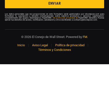
ENVIAR
Los datos personales que nos proporciones en este formulario serán gestionados por elconejows.com para
formalizar tu suscripción y enviarte comunicaciones sobre nuestros productos y servicios. Legitimación:
Consentimiento del usuario. Destinatarios: FluentCRM.
Ver política de privacidad de
FluentCRM. Derechos: Podrás
ejercer tus derechos de acceso, rectificación, cancelación y otros escribiendo a contacto@elconejows.com.
© 2026 El Conejo de Wall Street. Powered by
FM
.
Inicio
Aviso Legal
Política de privacidad
Términos y Condiciones