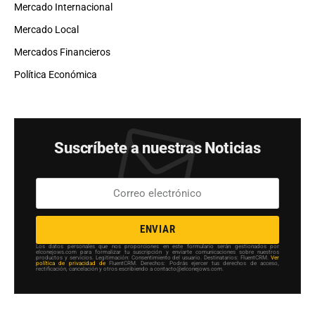
Mercado Internacional
Mercado Local
Mercados Financieros
Política Económica
Suscríbete a nuestras Noticias
ENVIAR
Los datos personales que nos proporciones en este formulario serán gestionados por
elconejows.com para formalizar tu suscripción y enviarte comunicaciones sobre nuestros
productos y servicios. Legitimación: Consentimiento del usuario. Destinatarios: FluentCRM.
Ver
política de privacidad de
FluentCRM. Derechos: Podrás ejercer tus derechos de acceso,
rectificación, cancelación y otros escribiendo a contacto@elconejows.com.