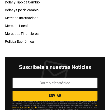
Dólar y Tipo de Cambio
Dólar y tipo de cambio
Mercado Internacional
Mercado Local
Mercados Financieros
Política Económica
Suscríbete a nuestras Noticias
ENVIAR
Los datos personales que nos proporciones en este formulario serán gestionados por
elconejows.com para formalizar tu suscripción y enviarte comunicaciones sobre nuestros
productos y servicios. Legitimación: Consentimiento del usuario. Destinatarios: FluentCRM.
Ver
política de privacidad de
FluentCRM. Derechos: Podrás ejercer tus derechos de acceso,
rectificación, cancelación y otros escribiendo a contacto@elconejows.com.