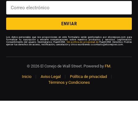
ENVIAR
Los datos personales que nos proporciones en este formulario serán gestionados por elconejows.com para
formalizar tu suscripción y enviarte comunicaciones sobre nuestros productos y servicios. Legitimación:
Consentimiento del usuario. Destinatarios: FluentCRM.
Ver política de privacidad de
FluentCRM. Derechos: Podrás
ejercer tus derechos de acceso, rectificación, cancelación y otros escribiendo a contacto@elconejows.com.
© 2026 El Conejo de Wall Street. Powered by
FM
.
Inicio
Aviso Legal
Política de privacidad
Términos y Condiciones