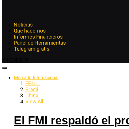
Noticias
Que hacemos
Informes Financieros
Panel de Herramientas
Telegram gratis
MI CUENTA
Mercado Internacional
EE.UU.
Brasil
China
View All
El FMI respaldó el p