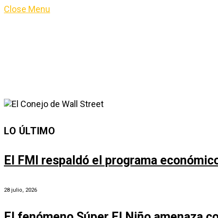
Close Menu
LO ÚLTIMO
El FMI respaldó el programa económico 
28 julio, 2026
El fenómeno Súper El Niño amenaza co