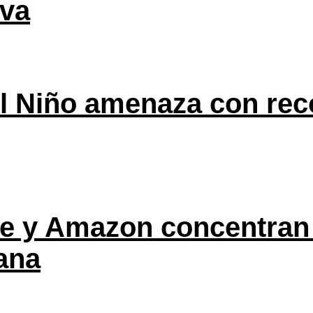
eva
l Niño amenaza con rec
ple y Amazon concentran
ana