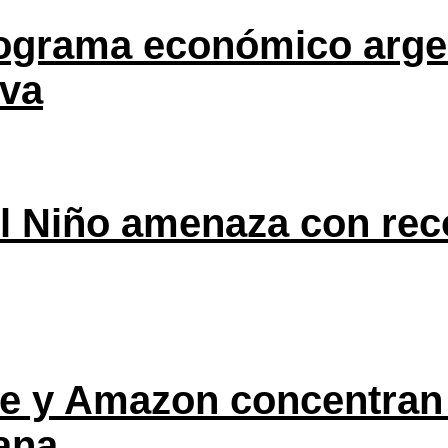
rograma económico argen
eva
l Niño amenaza con rec
ple y Amazon concentran
ana