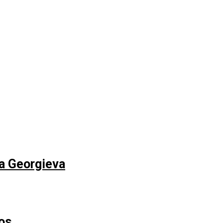
na Georgieva
os