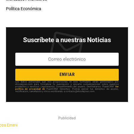
Política Económica
Suscríbete a nuestras Noticias
ENVIAR
Los datos personales que nos proporciones en este formulario serán gestionados por
elconejows.com para formalizar tu suscripción y enviarte comunicaciones sobre nuestros
productos y servicios. Legitimación: Consentimiento del usuario. Destinatarios: FluentCRM.
Ver
política de privacidad de
FluentCRM. Derechos: Podrás ejercer tus derechos de acceso,
rectificación, cancelación y otros escribiendo a contacto@elconejows.com.
Publicidad