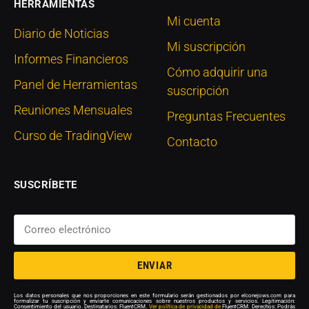
HERRAMIENTAS
Mi cuenta
Diario de Noticias
Mi suscripción
Informes Financieros
Cómo adquirir una
Panel de Herramientas
suscripción
Reuniones Mensuales
Preguntas Frecuentes
Curso de TradingView
Contacto
SUSCRÍBETE
ENVIAR
Los datos personales que nos proporciones en este formulario serán gestionados por elconejows.com para
formalizar tu suscripción y enviarte comunicaciones sobre nuestros productos y servicios. Legitimación:
Consentimiento del usuario. Destinatarios: FluentCRM.
Ver política de privacidad de
FluentCRM. Derechos: Podrás