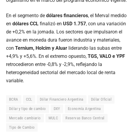
organismo en el marco del programa económico vigente.
En el segmento de
dólares financieros
, el Merval medido
en
dólares CCL
finalizó en
USD 1.757
, con una variación
de +0,2% en la jornada. Los sectores que impulsaron el
avance en moneda dura fueron industria y materiales,
con
Ternium, Holcim y Aluar
liderando las subas entre
+4,9% y +5,6%. En el extremo opuesto,
TGS, VALO e YPF
retrocedieron entre -0,8% y -2,9%, reflejando la
heterogeneidad sectorial del mercado local de renta
variable.
BCRA
CCL
Dólar Financiero Argentina
Dólar Oficial
Dólar y tipo de cambio
DXY
Economía Argentina
Mercado cambiario
MULC
Reservas Banco Central
Tipo de Cambio