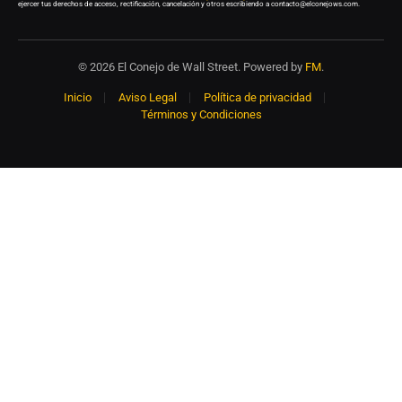
ejercer tus derechos de acceso, rectificación, cancelación y otros escribiendo a contacto@elconejows.com.
© 2026 El Conejo de Wall Street. Powered by
FM
.
Inicio
Aviso Legal
Política de privacidad
Términos y Condiciones