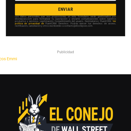
ENVIAR
Los datos personales que nos proporciones en este formulario serán gestionados por
elconejows.com para formalizar tu suscripción y enviarte comunicaciones sobre nuestros
productos y servicios. Legitimación: Consentimiento del usuario. Destinatarios: FluentCRM.
Ver
política de privacidad de
FluentCRM. Derechos: Podrás ejercer tus derechos de acceso,
rectificación, cancelación y otros escribiendo a contacto@elconejows.com.
Publicidad