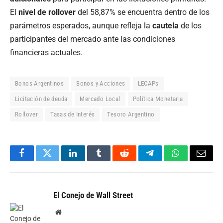
El
nivel de rollover
del 58,87% se encuentra dentro de los
parámetros esperados, aunque refleja la
cautela
de los
participantes del mercado ante las condiciones
financieras actuales.
Bonos Argentinos
Bonos y Acciones
LECAPs
Licitación de deuda
Mercado Local
Política Monetaria
Rollover
Tasas de Interés
Tesoro Argentino
Facebook
Twitter
LinkedIn
Tumblr
Reddit
Telegram
WhatsApp
Email
El Conejo de Wall Street
Website