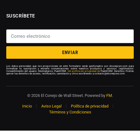
SUSCRÍBETE
ENVIAR
Los datos personales que nos proporciones en este formulario serán gestionados por elconejows.com para
formalizar tu suscripción y enviarte comunicaciones sobre nuestros productos y servicios. Legitimación:
Consentimiento del usuario. Destinatarios: FluentCRM.
Ver política de privacidad de
FluentCRM. Derechos: Podrás
ejercer tus derechos de acceso, rectificación, cancelación y otros escribiendo a contacto@elconejows.com.
© 2026 El Conejo de Wall Street. Powered by
FM
.
Inicio
Aviso Legal
Política de privacidad
Términos y Condiciones