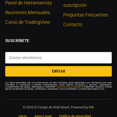
Panel de Herramientas
suscripción
Reuniones Mensuales
Preguntas Frecuentes
Curso de TradingView
Contacto
SUSCRÍBETE
ENVIAR
Los datos personales que nos proporciones en este formulario serán gestionados por elconejows.com para
formalizar tu suscripción y enviarte comunicaciones sobre nuestros productos y servicios. Legitimación:
Consentimiento del usuario. Destinatarios: FluentCRM.
Ver política de privacidad de
FluentCRM. Derechos: Podrás
ejercer tus derechos de acceso, rectificación, cancelación y otros escribiendo a contacto@elconejows.com.
© 2026 El Conejo de Wall Street. Powered by
FM
.
Inicio
Aviso Legal
Política de privacidad