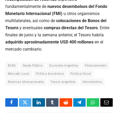
fundamentalmente de
nuevos desembolsos del Fondo
Monetario Internacional (FMI)
u otros organismos
multilaterales, así como de
colocaciones de Bonos del
Tesoro
y eventuales
compras directas del Tesoro
. Entre
finales de junio y la semana anterior, el Tesoro habría
adquirido aproximadamente USD 400 millones
en el
mercado cambiario.
BCRA
Deuda Pública
Economía Argentina
Financiamiento
Mercado Local
Política Económica
Política Fiscal
Reservas Internacionales
Tesoro Argentino
Vencimientos
Facebook
Twitter
LinkedIn
Tumblr
Reddit
Telegram
WhatsApp
Email