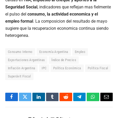
Seguridad Social
, indicadores que reflejan mas fielmente
el pulso del
consumo, la actividad economica y el
empleo formal
. La composicion del resultado de mayo
sugiere que la recuperacion economica continua siendo
heterogenea.
Consumo Interno
Economía Argentina
Empleo
Exportaciones Argentinas
Índice de Precios
Inflación Argentina
IPC
Política Económica
Política Fiscal
Superávit Fiscal
Facebook
Twitter
LinkedIn
Tumblr
Reddit
Telegram
WhatsApp
Email