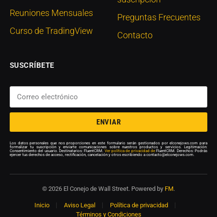
Reuniones Mensuales
Preguntas Frecuentes
Curso de TradingView
Contacto
SUSCRÍBETE
ENVIAR
Los datos personales que nos proporciones en este formulario serán gestionados por elconejows.com para
formalizar tu suscripción y enviarte comunicaciones sobre nuestros productos y servicios. Legitimación:
Consentimiento del usuario. Destinatarios: FluentCRM.
Ver política de privacidad de
FluentCRM. Derechos: Podrás
ejercer tus derechos de acceso, rectificación, cancelación y otros escribiendo a contacto@elconejows.com.
© 2026 El Conejo de Wall Street. Powered by
FM
.
Inicio
Aviso Legal
Política de privacidad
Términos y Condiciones