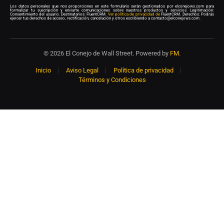
Los datos personales que nos proporciones en este formulario serán gestionados por elconejows.com para
formalizar tu suscripción y enviarte comunicaciones sobre nuestros productos y servicios. Legitimación:
Consentimiento del usuario. Destinatarios: FluentCRM.
Ver política de privacidad de
FluentCRM. Derechos: Podrás
ejercer tus derechos de acceso, rectificación, cancelación y otros escribiendo a contacto@elconejows.com.
© 2026 El Conejo de Wall Street. Powered by
FM
.
Inicio
Aviso Legal
Política de privacidad
Términos y Condiciones