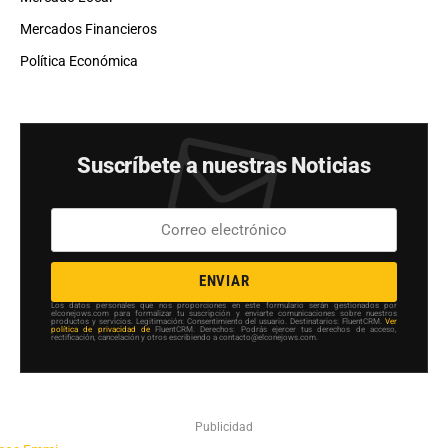
Mercados Financieros
Política Económica
Suscríbete a nuestras Noticias
ENVIAR
Los datos personales que nos proporciones en este formulario serán gestionados por
elconejows.com para formalizar tu suscripción y enviarte comunicaciones sobre nuestros
productos y servicios. Legitimación: Consentimiento del usuario. Destinatarios: FluentCRM.
Ver
política de privacidad de
FluentCRM. Derechos: Podrás ejercer tus derechos de acceso,
rectificación, cancelación y otros escribiendo a contacto@elconejows.com.
Publicidad