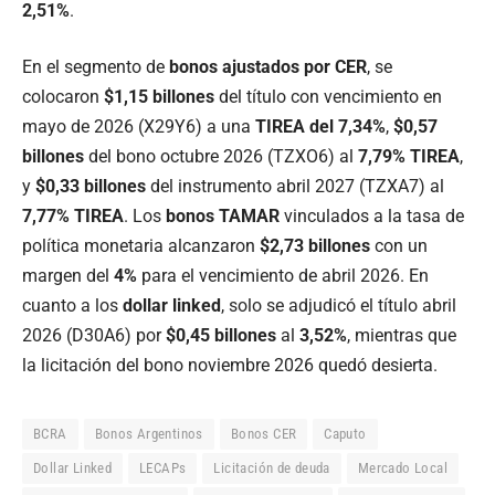
2,51%
.
En el segmento de
bonos ajustados por CER
, se
colocaron
$1,15 billones
del título con vencimiento en
mayo de 2026 (X29Y6) a una
TIREA del 7,34%
,
$0,57
billones
del bono octubre 2026 (TZXO6) al
7,79% TIREA
,
y
$0,33 billones
del instrumento abril 2027 (TZXA7) al
7,77% TIREA
. Los
bonos TAMAR
vinculados a la tasa de
política monetaria alcanzaron
$2,73 billones
con un
margen del
4%
para el vencimiento de abril 2026. En
cuanto a los
dollar linked
, solo se adjudicó el título abril
2026 (D30A6) por
$0,45 billones
al
3,52%
, mientras que
la licitación del bono noviembre 2026 quedó desierta.
BCRA
Bonos Argentinos
Bonos CER
Caputo
Dollar Linked
LECAPs
Licitación de deuda
Mercado Local