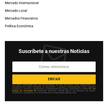
Mercado Internacional
Mercado Local
Mercados Financieros
Política Económica
Suscríbete a nuestras Noticias
ENVIAR
Los datos personales que nos proporciones en este formulario serán gestionados por
elconejows.com para formalizar tu suscripción y enviarte comunicaciones sobre nuestros
productos y servicios. Legitimación: Consentimiento del usuario. Destinatarios: FluentCRM.
Ver
política de privacidad de
FluentCRM. Derechos: Podrás ejercer tus derechos de acceso,
rectificación, cancelación y otros escribiendo a contacto@elconejows.com.