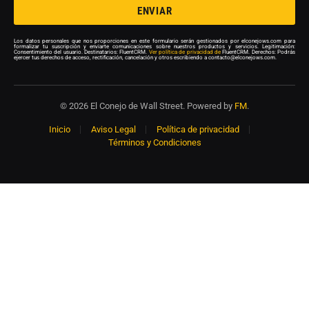
ENVIAR
Los datos personales que nos proporciones en este formulario serán gestionados por elconejows.com para
formalizar tu suscripción y enviarte comunicaciones sobre nuestros productos y servicios. Legitimación:
Consentimiento del usuario. Destinatarios: FluentCRM.
Ver política de privacidad de
FluentCRM. Derechos: Podrás
ejercer tus derechos de acceso, rectificación, cancelación y otros escribiendo a contacto@elconejows.com.
© 2026 El Conejo de Wall Street. Powered by
FM
.
Inicio
Aviso Legal
Política de privacidad
Términos y Condiciones