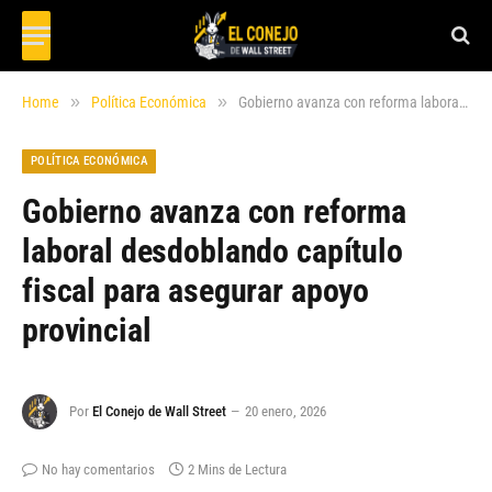
»
»
Home
Política Económica
Gobierno avanza con reforma laboral desdoblando capítulo fiscal para asegurar apoyo provincial
POLÍTICA ECONÓMICA
Gobierno avanza con reforma
laboral desdoblando capítulo
fiscal para asegurar apoyo
provincial
Por
El Conejo de Wall Street
20 enero, 2026
No hay comentarios
2 Mins de Lectura