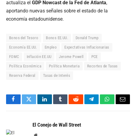
actualiza el
GDP Nowcast de la Fed de Atlanta
,
aportando nuevas señales sobre el estado de la
economía estadounidense.
Bonos del Tesoro
Bonos EE.UU.
Donald Trump
Economía EE.UU.
Empleo
Expectativas Inflacionarias
FOMC
Inflación EE.UU
Jerome Powell
PCE
Política Económica
Política Monetaria
Recortes de Tasas
Reserva Federal
Tasas de Interés
Facebook
Twitter
LinkedIn
Tumblr
Reddit
Telegram
WhatsApp
Email
El Conejo de Wall Street
Website