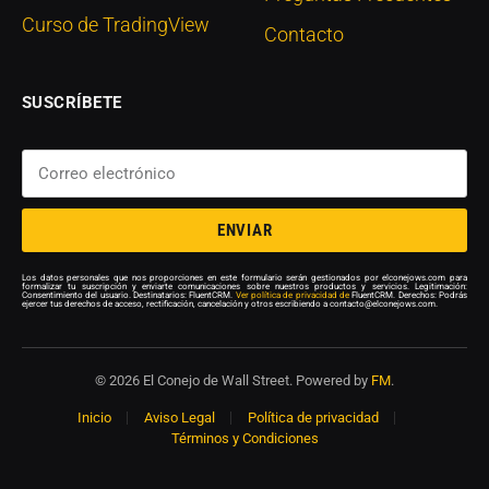
Curso de TradingView
Contacto
SUSCRÍBETE
ENVIAR
Los datos personales que nos proporciones en este formulario serán gestionados por elconejows.com para
formalizar tu suscripción y enviarte comunicaciones sobre nuestros productos y servicios. Legitimación:
Consentimiento del usuario. Destinatarios: FluentCRM.
Ver política de privacidad de
FluentCRM. Derechos: Podrás
ejercer tus derechos de acceso, rectificación, cancelación y otros escribiendo a contacto@elconejows.com.
© 2026 El Conejo de Wall Street. Powered by
FM
.
Inicio
Aviso Legal
Política de privacidad
Términos y Condiciones