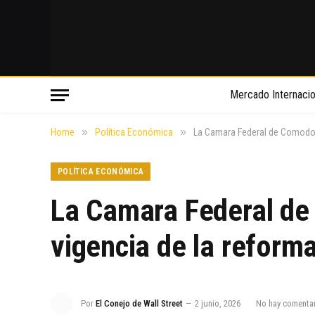
Mercado Internacio
»
»
Home
Política Económica
La Camara Federal de Comodoro 
POLÍTICA ECONÓMICA
La Camara Federal de 
vigencia de la reform
Por
El Conejo de Wall Street
2 junio, 2026
No hay comenta