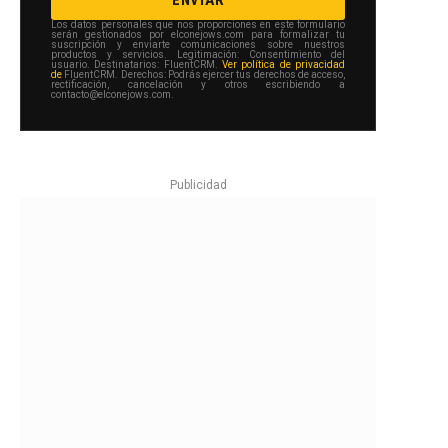
Los datos personales que nos proporciones en este formulario
serán gestionados por elconejows.com para formalizar tu
suscripción y enviarte comunicaciones sobre nuestros
productos y servicios. Legitimación: Consentimiento del
usuario. Destinatarios: FluentCRM.
Ver política de privacidad
de
FluentCRM. Derechos: Podrás ejercer tus derechos de acceso,
rectificación, cancelación y otros escribiendo a
contacto@elconejows.com.
e
Publicidad