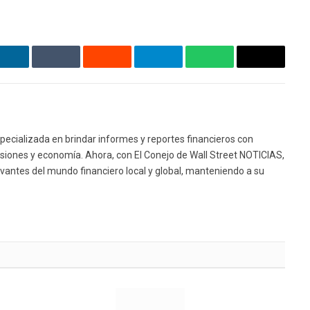
LinkedIn
Tumblr
Reddit
Telegram
WhatsApp
Email
Websit
pecializada en brindar informes y reportes financieros con
siones y economía. Ahora, con El Conejo de Wall Street NOTICIAS,
levantes del mundo financiero local y global, manteniendo a su