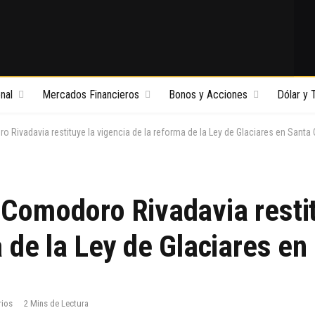
nal
Mercados Financieros
Bonos y Acciones
Dólar y 
Rivadavia restituye la vigencia de la reforma de la Ley de Glaciares en Santa 
Comodoro Rivadavia restit
a de la Ley de Glaciares en
rios
2 Mins de Lectura