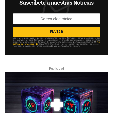
Suscríbete a nuestras Noticias
ENVIAR
Los datos personales que nos proporciones en este formulario serán gestionados por
elconejows.com para formalizar tu suscripción y enviarte comunicaciones sobre nuestros
productos y servicios. Legitimación: Consentimiento del usuario. Destinatarios: FluentCRM.
Ver
política de privacidad de
FluentCRM. Derechos: Podrás ejercer tus derechos de acceso,
rectificación, cancelación y otros escribiendo a contacto@elconejows.com.
Publicidad