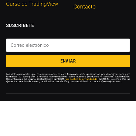
Curso de TradingView
Contacto
SUSCRÍBETE
ENVIAR
Los datos personales que nos proporciones en este formulario serán gestionados por elconejows.com para
formalizar tu suscripción y enviarte comunicaciones sobre nuestros productos y servicios. Legitimación:
Consentimiento del usuario. Destinatarios: FluentCRM.
Ver política de privacidad de
FluentCRM. Derechos: Podrás
ejercer tus derechos de acceso, rectificación, cancelación y otros escribiendo a contacto@elconejows.com.
© 2026 El Conejo de Wall Street. Powered by
FM
.
Inicio
Aviso Legal
Política de privacidad
Términos y Condiciones