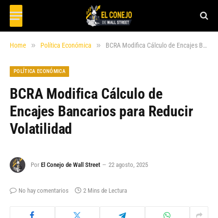
»
»
Home
Política Económica
BCRA Modifica Cálculo de Encajes Bancarios para Reducir Volatilidad
POLÍTICA ECONÓMICA
BCRA Modifica Cálculo de
Encajes Bancarios para Reducir
Volatilidad
Por
El Conejo de Wall Street
22 agosto, 2025
No hay comentarios
2 Mins de Lectura