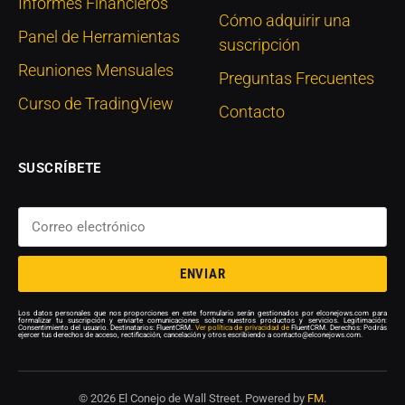
Informes Financieros
Cómo adquirir una
Panel de Herramientas
suscripción
Reuniones Mensuales
Preguntas Frecuentes
Curso de TradingView
Contacto
SUSCRÍBETE
ENVIAR
Los datos personales que nos proporciones en este formulario serán gestionados por elconejows.com para
formalizar tu suscripción y enviarte comunicaciones sobre nuestros productos y servicios. Legitimación:
Consentimiento del usuario. Destinatarios: FluentCRM.
Ver política de privacidad de
FluentCRM. Derechos: Podrás
ejercer tus derechos de acceso, rectificación, cancelación y otros escribiendo a contacto@elconejows.com.
© 2026 El Conejo de Wall Street. Powered by
FM
.