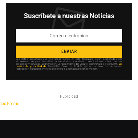
Suscríbete a nuestras Noticias
ENVIAR
Los datos personales que nos proporciones en este formulario serán gestionados por
elconejows.com para formalizar tu suscripción y enviarte comunicaciones sobre nuestros
productos y servicios. Legitimación: Consentimiento del usuario. Destinatarios: FluentCRM.
Ver
política de privacidad de
FluentCRM. Derechos: Podrás ejercer tus derechos de acceso,
rectificación, cancelación y otros escribiendo a contacto@elconejows.com.
Publicidad