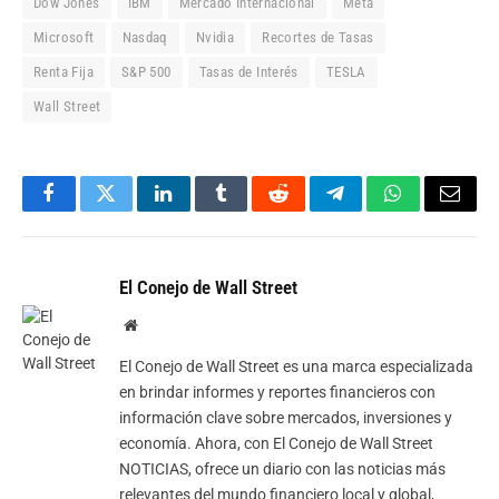
Dow Jones
IBM
Mercado Internacional
Meta
Microsoft
Nasdaq
Nvidia
Recortes de Tasas
Renta Fija
S&P 500
Tasas de Interés
TESLA
Wall Street
Facebook
Twitter
LinkedIn
Tumblr
Reddit
Telegram
WhatsApp
Email
El Conejo de Wall Street
Website
El Conejo de Wall Street es una marca especializada
en brindar informes y reportes financieros con
información clave sobre mercados, inversiones y
economía. Ahora, con El Conejo de Wall Street
NOTICIAS, ofrece un diario con las noticias más
relevantes del mundo financiero local y global,