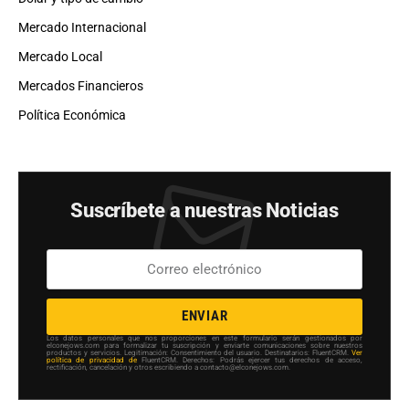
Mercado Internacional
Mercado Local
Mercados Financieros
Política Económica
Suscríbete a nuestras Noticias
ENVIAR
Los datos personales que nos proporciones en este formulario serán gestionados por
elconejows.com para formalizar tu suscripción y enviarte comunicaciones sobre nuestros
productos y servicios. Legitimación: Consentimiento del usuario. Destinatarios: FluentCRM.
Ver
política de privacidad de
FluentCRM. Derechos: Podrás ejercer tus derechos de acceso,
rectificación, cancelación y otros escribiendo a contacto@elconejows.com.