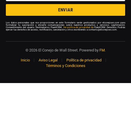
ENVIAR
Los datos personales que nos proporciones en este formulario serán gestionados por elconejows.com para
formalizar tu suscripción y enviarte comunicaciones sobre nuestros productos y servicios. Legitimación:
Consentimiento del usuario. Destinatarios: FluentCRM.
Ver política de privacidad de
FluentCRM. Derechos: Podrás
ejercer tus derechos de acceso, rectificación, cancelación y otros escribiendo a contacto@elconejows.com.
© 2026 El Conejo de Wall Street. Powered by
FM
.
Inicio
Aviso Legal
Política de privacidad
Términos y Condiciones