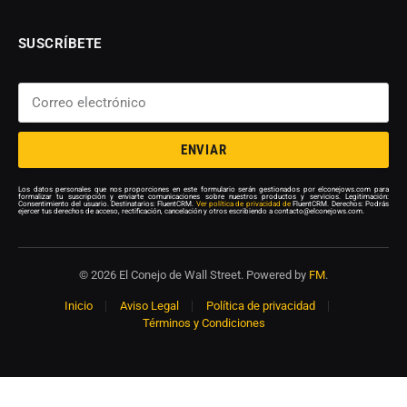
SUSCRÍBETE
ENVIAR
Los datos personales que nos proporciones en este formulario serán gestionados por elconejows.com para
formalizar tu suscripción y enviarte comunicaciones sobre nuestros productos y servicios. Legitimación:
Consentimiento del usuario. Destinatarios: FluentCRM.
Ver política de privacidad de
FluentCRM. Derechos: Podrás
ejercer tus derechos de acceso, rectificación, cancelación y otros escribiendo a contacto@elconejows.com.
© 2026 El Conejo de Wall Street. Powered by
FM
.
Inicio
Aviso Legal
Política de privacidad
Términos y Condiciones