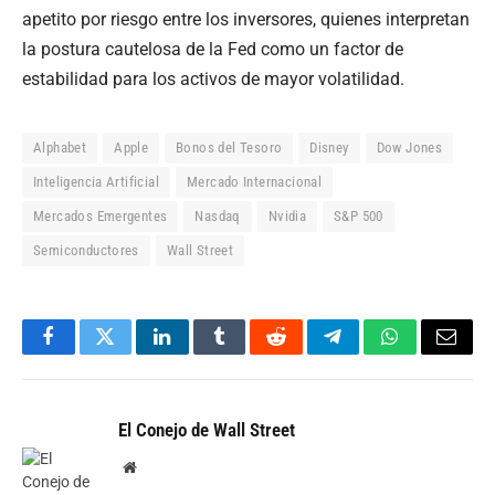
apetito por riesgo entre los inversores, quienes interpretan
la postura cautelosa de la Fed como un factor de
estabilidad para los activos de mayor volatilidad.
Alphabet
Apple
Bonos del Tesoro
Disney
Dow Jones
Inteligencia Artificial
Mercado Internacional
Mercados Emergentes
Nasdaq
Nvidia
S&P 500
Semiconductores
Wall Street
Facebook
Twitter
LinkedIn
Tumblr
Reddit
Telegram
WhatsApp
Email
El Conejo de Wall Street
Website