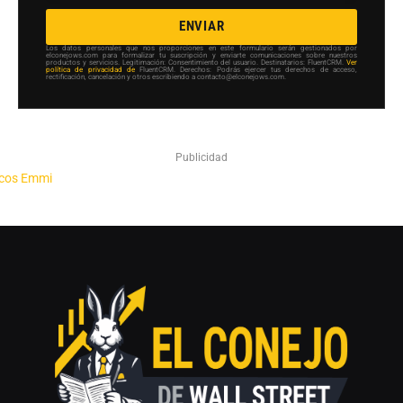
ENVIAR
Los datos personales que nos proporciones en este formulario serán gestionados por
elconejows.com para formalizar tu suscripción y enviarte comunicaciones sobre nuestros
productos y servicios. Legitimación: Consentimiento del usuario. Destinatarios: FluentCRM.
Ver
política de privacidad de
FluentCRM. Derechos: Podrás ejercer tus derechos de acceso,
rectificación, cancelación y otros escribiendo a contacto@elconejows.com.
Publicidad