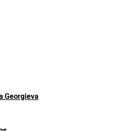
na Georgieva
os