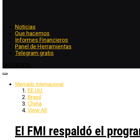
Noticias
Que hacemos
Informes Financieros
Panel de Herramientas
Telegram gratis
MI CUENTA
Mercado Internacional
EE.UU.
Brasil
China
View All
El FMI respaldó el progra