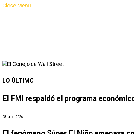
Close Menu
LO ÚLTIMO
El FMI respaldó el programa económico 
28 julio, 2026
El fenómeno Súper El Niño amenaza co