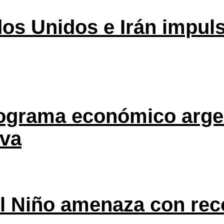
os Unidos e Irán impuls
rograma económico argen
eva
l Niño amenaza con rec