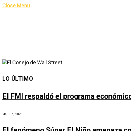
Close Menu
LO ÚLTIMO
El FMI respaldó el programa económico 
28 julio, 2026
El fenómeno Súper El Niño amenaza co