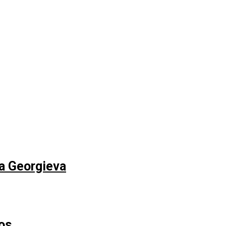
na Georgieva
os