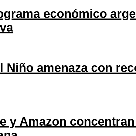
rograma económico argen
eva
l Niño amenaza con rec
ple y Amazon concentran
ana