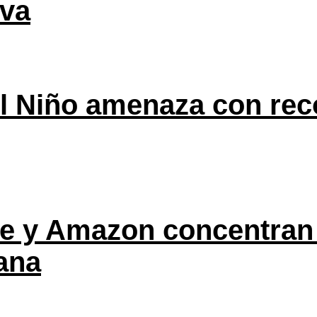
eva
l Niño amenaza con rec
ple y Amazon concentran
ana