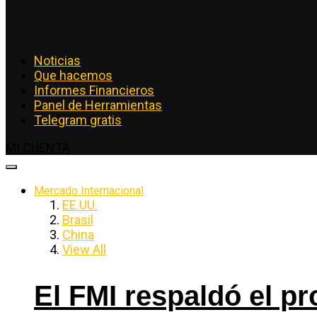
Noticias
Que hacemos
Informes Financieros
Panel de Herramientas
Telegram gratis
MI CUENTA
Mercado Internacional
EE.UU.
Brasil
China
View All
El FMI respaldó el p