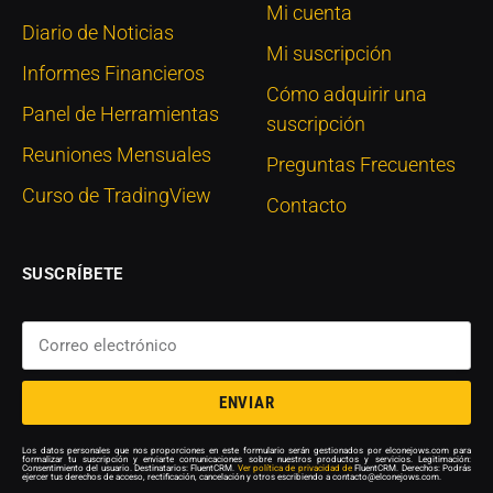
Mi cuenta
Diario de Noticias
Mi suscripción
Informes Financieros
Cómo adquirir una
Panel de Herramientas
suscripción
Reuniones Mensuales
Preguntas Frecuentes
Curso de TradingView
Contacto
SUSCRÍBETE
ENVIAR
Los datos personales que nos proporciones en este formulario serán gestionados por elconejows.com para
formalizar tu suscripción y enviarte comunicaciones sobre nuestros productos y servicios. Legitimación:
Consentimiento del usuario. Destinatarios: FluentCRM.
Ver política de privacidad de
FluentCRM. Derechos: Podrás
ejercer tus derechos de acceso, rectificación, cancelación y otros escribiendo a contacto@elconejows.com.