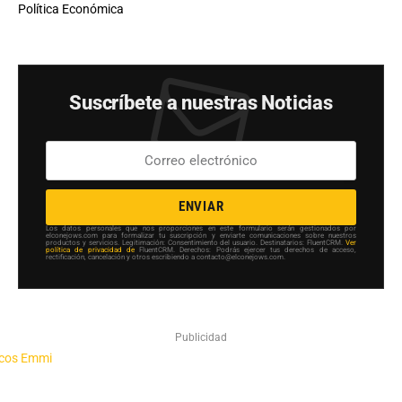
Política Económica
Suscríbete a nuestras Noticias
ENVIAR
Los datos personales que nos proporciones en este formulario serán gestionados por
elconejows.com para formalizar tu suscripción y enviarte comunicaciones sobre nuestros
productos y servicios. Legitimación: Consentimiento del usuario. Destinatarios: FluentCRM.
Ver
política de privacidad de
FluentCRM. Derechos: Podrás ejercer tus derechos de acceso,
rectificación, cancelación y otros escribiendo a contacto@elconejows.com.
Publicidad