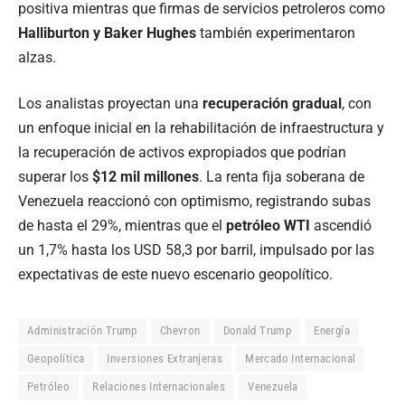
positiva mientras que firmas de servicios petroleros como
Halliburton y Baker Hughes
también experimentaron
alzas.
Los analistas proyectan una
recuperación gradual
, con
un enfoque inicial en la rehabilitación de infraestructura y
la recuperación de activos expropiados que podrían
superar los
$12 mil millones
. La renta fija soberana de
Venezuela reaccionó con optimismo, registrando subas
de hasta el 29%, mientras que el
petróleo WTI
ascendió
un 1,7% hasta los USD 58,3 por barril, impulsado por las
expectativas de este nuevo escenario geopolítico.
Administración Trump
Chevron
Donald Trump
Energía
Geopolítica
Inversiones Extranjeras
Mercado Internacional
Petróleo
Relaciones Internacionales
Venezuela