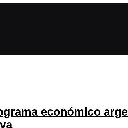
rograma económico argen
eva