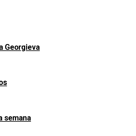
na Georgieva
os
la semana