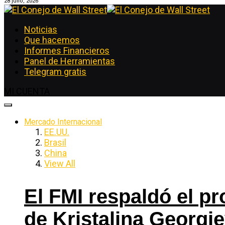
28 julio, 2026
Noticias
Que hacemos
Informes Financieros
Panel de Herramientas
Telegram gratis
MI CUENTA
Mercado Internacional
EE.UU.
Brasil
China
View All
El FMI respaldó el p
de Kristalina Georgi