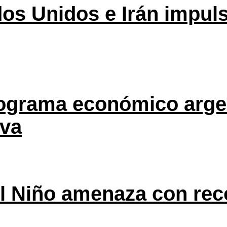
os Unidos e Irán impuls
rograma económico argen
eva
l Niño amenaza con rec