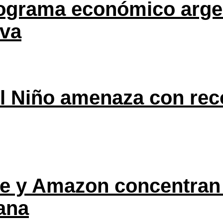
rograma económico argen
eva
l Niño amenaza con rec
ple y Amazon concentran
ana