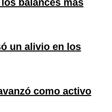
 los balances más
ó un alivio en los
 avanzó como activo