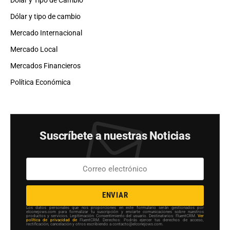
Dólar y tipo de cambio
Mercado Internacional
Mercado Local
Mercados Financieros
Política Económica
Suscríbete a nuestras Noticias
ENVIAR
Los datos personales que nos proporciones en este formulario serán gestionados por
elconejows.com para formalizar tu suscripción y enviarte comunicaciones sobre nuestros
productos y servicios. Legitimación: Consentimiento del usuario. Destinatarios: FluentCRM.
Ver
política de privacidad de
FluentCRM. Derechos: Podrás ejercer tus derechos de acceso,
rectificación, cancelación y otros escribiendo a contacto@elconejows.com.