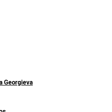
na Georgieva
os