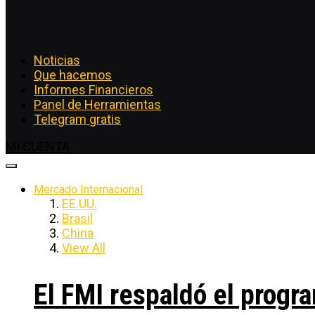
Noticias
Que hacemos
Informes Financieros
Panel de Herramientas
Telegram gratis
MI CUENTA
Mercado Internacional
EE.UU.
Brasil
China
View All
El FMI respaldó el progra