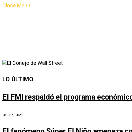
Close Menu
LO ÚLTIMO
El FMI respaldó el programa económico 
28 julio, 2026
El fenómeno Súper El Niño amenaza co