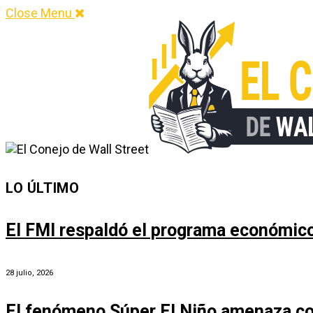
Close Menu
LO ÚLTIMO
El FMI respaldó el programa económico 
28 julio, 2026
El fenómeno Súper El Niño amenaza co