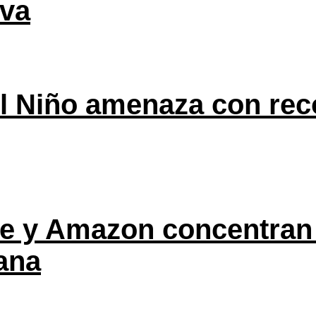
eva
l Niño amenaza con rec
ple y Amazon concentran
ana