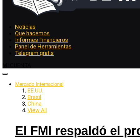
Noticias
Que hacemos
Informes Financieros
Panel de Herramientas
Telegram gratis
MI CUENTA
Mercado Internacional
EE.UU.
Brasil
China
View All
El FMI respaldó el p