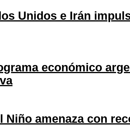
os Unidos e Irán impuls
rograma económico argen
eva
l Niño amenaza con rec