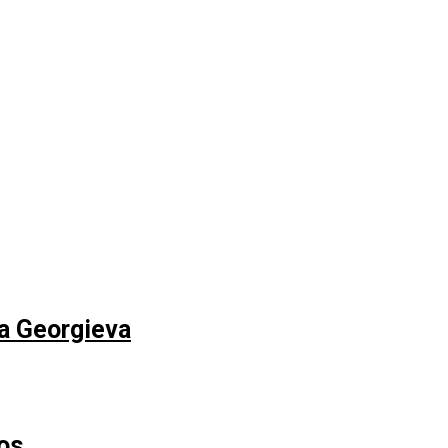
na Georgieva
os