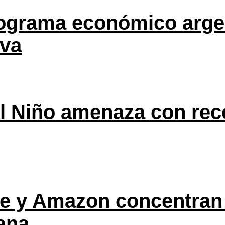
rograma económico argen
eva
l Niño amenaza con rec
ple y Amazon concentran
ana