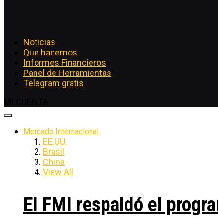
Noticias
Que hacemos
Informes Financieros
Panel de Herramientas
Telegram gratis
MI CUENTA
Mercado Internacional
EE.UU.
Brasil
China
View All
El FMI respaldó el progra