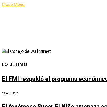
Close Menu
LO ÚLTIMO
El FMI respaldó el programa económico 
28 julio, 2026
El fenómeno Súper El Niño amenaza co