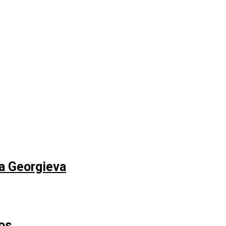
na Georgieva
os