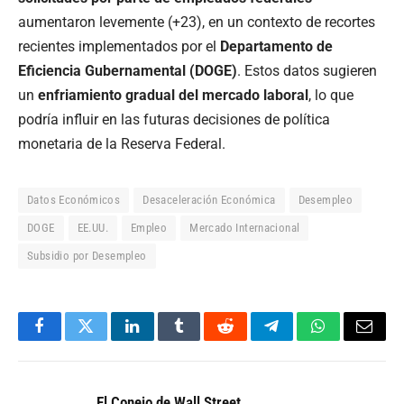
aumentaron levemente (+23), en un contexto de recortes
recientes implementados por el
Departamento de
Eficiencia Gubernamental (DOGE)
. Estos datos sugieren
un
enfriamiento gradual del mercado laboral
, lo que
podría influir en las futuras decisiones de política
monetaria de la Reserva Federal.
Datos Económicos
Desaceleración Económica
Desempleo
DOGE
EE.UU.
Empleo
Mercado Internacional
Subsidio por Desempleo
Facebook
Twitter
LinkedIn
Tumblr
Reddit
Telegram
WhatsApp
Email
El Conejo de Wall Street