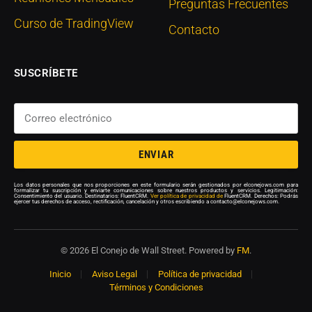
Preguntas Frecuentes
Curso de TradingView
Contacto
SUSCRÍBETE
ENVIAR
Los datos personales que nos proporciones en este formulario serán gestionados por elconejows.com para
formalizar tu suscripción y enviarte comunicaciones sobre nuestros productos y servicios. Legitimación:
Consentimiento del usuario. Destinatarios: FluentCRM.
Ver política de privacidad de
FluentCRM. Derechos: Podrás
ejercer tus derechos de acceso, rectificación, cancelación y otros escribiendo a contacto@elconejows.com.
© 2026 El Conejo de Wall Street. Powered by
FM
.
Inicio
Aviso Legal
Política de privacidad
Términos y Condiciones