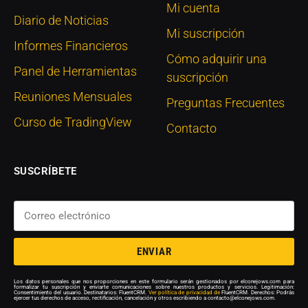
Mi cuenta
Diario de Noticias
Mi suscripción
Informes Financieros
Cómo adquirir una
Panel de Herramientas
suscripción
Reuniones Mensuales
Preguntas Frecuentes
Curso de TradingView
Contacto
SUSCRÍBETE
ENVIAR
Los datos personales que nos proporciones en este formulario serán gestionados por elconejows.com para
formalizar tu suscripción y enviarte comunicaciones sobre nuestros productos y servicios. Legitimación:
Consentimiento del usuario. Destinatarios: FluentCRM.
Ver política de privacidad de
FluentCRM. Derechos: Podrás
ejercer tus derechos de acceso, rectificación, cancelación y otros escribiendo a contacto@elconejows.com.