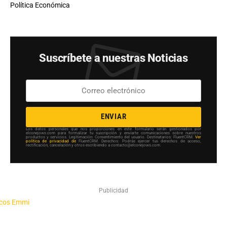
Política Económica
Suscríbete a nuestras Noticias
ENVIAR
Los datos personales que nos proporciones en este formulario serán gestionados por
elconejows.com para formalizar tu suscripción y enviarte comunicaciones sobre nuestros
productos y servicios. Legitimación: Consentimiento del usuario. Destinatarios: FluentCRM.
Ver
política de privacidad de
FluentCRM. Derechos: Podrás ejercer tus derechos de acceso,
rectificación, cancelación y otros escribiendo a contacto@elconejows.com.
Publicidad