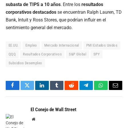
subasta de TIPS a 10 años
. Entre los
resultados
corporativos destacados
se encuentran Ralph Lauren, TD
Bank, Intuit y Ross Stores, que podrían influir en el
sentimiento general del mercado.
EE.UU.
Empleo
Mercado Internacional
PMI Estados Unidos
QQQ
Resultados Corporativos
S&P Global
SPY
Subsidios Desempleo
Facebook
Twitter
LinkedIn
Tumblr
Reddit
Telegram
WhatsApp
Email
El Conejo de Wall Street
Website