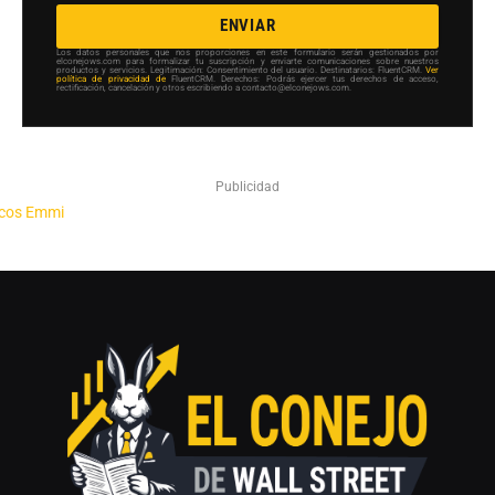
ENVIAR
Los datos personales que nos proporciones en este formulario serán gestionados por
elconejows.com para formalizar tu suscripción y enviarte comunicaciones sobre nuestros
productos y servicios. Legitimación: Consentimiento del usuario. Destinatarios: FluentCRM.
Ver
política de privacidad de
FluentCRM. Derechos: Podrás ejercer tus derechos de acceso,
rectificación, cancelación y otros escribiendo a contacto@elconejows.com.
Publicidad