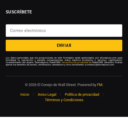
SUSCRÍBETE
ENVIAR
Los datos personales que nos proporciones en este formulario serán gestionados por elconejows.com para
formalizar tu suscripción y enviarte comunicaciones sobre nuestros productos y servicios. Legitimación:
Consentimiento del usuario. Destinatarios: FluentCRM.
Ver política de privacidad de
FluentCRM. Derechos: Podrás
ejercer tus derechos de acceso, rectificación, cancelación y otros escribiendo a contacto@elconejows.com.
© 2026 El Conejo de Wall Street. Powered by
FM
.
Inicio
Aviso Legal
Política de privacidad
Términos y Condiciones