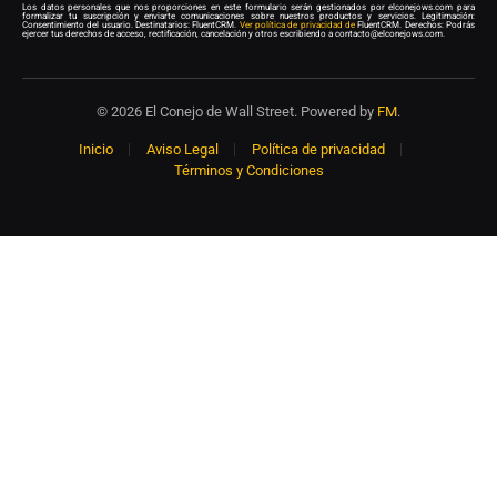
Los datos personales que nos proporciones en este formulario serán gestionados por elconejows.com para
formalizar tu suscripción y enviarte comunicaciones sobre nuestros productos y servicios. Legitimación:
Consentimiento del usuario. Destinatarios: FluentCRM.
Ver política de privacidad de
FluentCRM. Derechos: Podrás
ejercer tus derechos de acceso, rectificación, cancelación y otros escribiendo a contacto@elconejows.com.
© 2026 El Conejo de Wall Street. Powered by
FM
.
Inicio
Aviso Legal
Política de privacidad
Términos y Condiciones