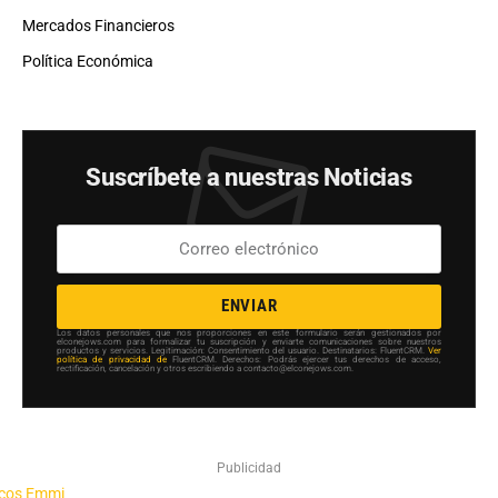
Mercados Financieros
Política Económica
Suscríbete a nuestras Noticias
ENVIAR
Los datos personales que nos proporciones en este formulario serán gestionados por
elconejows.com para formalizar tu suscripción y enviarte comunicaciones sobre nuestros
productos y servicios. Legitimación: Consentimiento del usuario. Destinatarios: FluentCRM.
Ver
política de privacidad de
FluentCRM. Derechos: Podrás ejercer tus derechos de acceso,
rectificación, cancelación y otros escribiendo a contacto@elconejows.com.
Publicidad