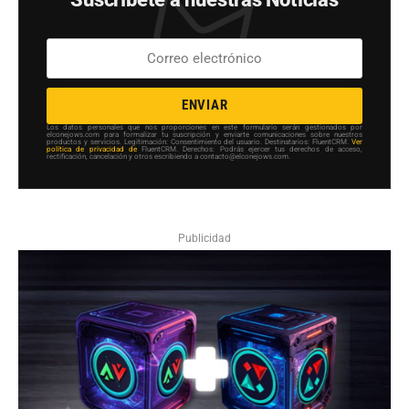
ENVIAR
Los datos personales que nos proporciones en este formulario serán gestionados por
elconejows.com para formalizar tu suscripción y enviarte comunicaciones sobre nuestros
productos y servicios. Legitimación: Consentimiento del usuario. Destinatarios: FluentCRM.
Ver
política de privacidad de
FluentCRM. Derechos: Podrás ejercer tus derechos de acceso,
rectificación, cancelación y otros escribiendo a contacto@elconejows.com.
Publicidad