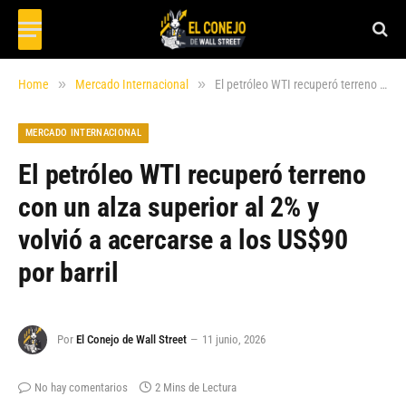
»
»
Home
Mercado Internacional
El petróleo WTI recuperó terreno con un alza superior al 2% y volvió a acercarse a los US$90 por barril
MERCADO INTERNACIONAL
El petróleo WTI recuperó terreno
con un alza superior al 2% y
volvió a acercarse a los US$90
por barril
Por
El Conejo de Wall Street
11 junio, 2026
No hay comentarios
2 Mins de Lectura