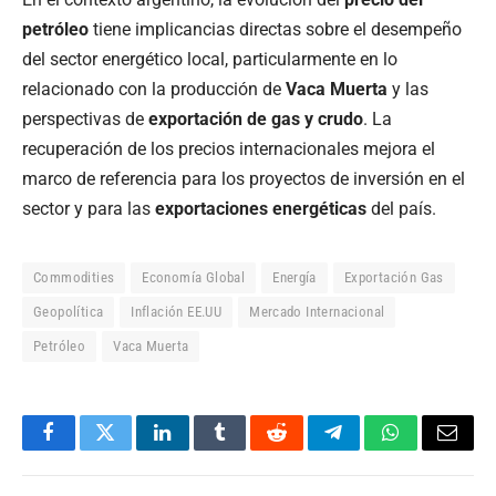
petróleo
tiene implicancias directas sobre el desempeño
del sector energético local, particularmente en lo
relacionado con la producción de
Vaca Muerta
y las
perspectivas de
exportación de gas y crudo
. La
recuperación de los precios internacionales mejora el
marco de referencia para los proyectos de inversión en el
sector y para las
exportaciones energéticas
del país.
Commodities
Economía Global
Energía
Exportación Gas
Geopolítica
Inflación EE.UU
Mercado Internacional
Petróleo
Vaca Muerta
Facebook
Twitter
LinkedIn
Tumblr
Reddit
Telegram
WhatsApp
Email