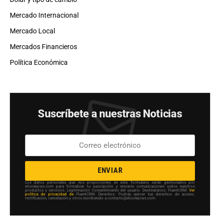
Mercado Internacional
Mercado Local
Mercados Financieros
Política Económica
Suscríbete a nuestras Noticias
ENVIAR
Los datos personales que nos proporciones en este formulario serán gestionados por
elconejows.com para formalizar tu suscripción y enviarte comunicaciones sobre nuestros
productos y servicios. Legitimación: Consentimiento del usuario. Destinatarios: FluentCRM.
Ver
política de privacidad de
FluentCRM. Derechos: Podrás ejercer tus derechos de acceso,
rectificación, cancelación y otros escribiendo a contacto@elconejows.com.