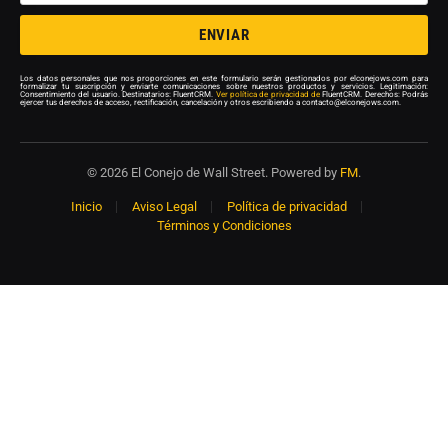
ENVIAR
Los datos personales que nos proporciones en este formulario serán gestionados por elconejows.com para
formalizar tu suscripción y enviarte comunicaciones sobre nuestros productos y servicios. Legitimación:
Consentimiento del usuario. Destinatarios: FluentCRM.
Ver política de privacidad de
FluentCRM. Derechos: Podrás
ejercer tus derechos de acceso, rectificación, cancelación y otros escribiendo a contacto@elconejows.com.
© 2026 El Conejo de Wall Street. Powered by
FM
.
Inicio
Aviso Legal
Política de privacidad
Términos y Condiciones