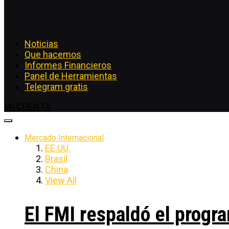
Noticias
Que hacemos
Informes Financieros
Panel de Herramientas
Telegram gratis
MI CUENTA
Mercado Internacional
EE.UU.
Brasil
China
View All
El FMI respaldó el progra