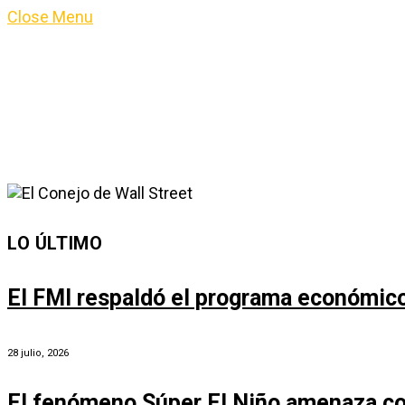
Close Menu
LO ÚLTIMO
El FMI respaldó el programa económico 
28 julio, 2026
El fenómeno Súper El Niño amenaza co