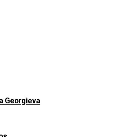
na Georgieva
os