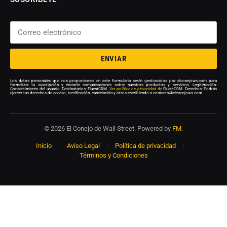
ENVIAR
Los datos personales que nos proporciones en este formulario serán gestionados por elconejows.com para
formalizar tu suscripción y enviarte comunicaciones sobre nuestros productos y servicios. Legitimación:
Consentimiento del usuario. Destinatarios: FluentCRM.
Ver política de privacidad de
FluentCRM. Derechos: Podrás
ejercer tus derechos de acceso, rectificación, cancelación y otros escribiendo a contacto@elconejows.com.
© 2026 El Conejo de Wall Street. Powered by
FM
.
Inicio
Aviso Legal
Política de privacidad
Términos y Condiciones