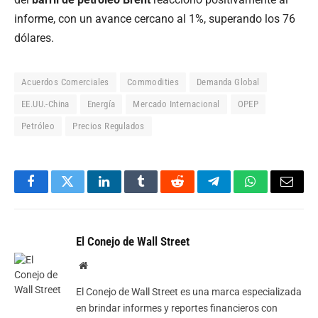
informe, con un avance cercano al 1%, superando los 76
dólares.
Acuerdos Comerciales
Commodities
Demanda Global
EE.UU.-China
Energía
Mercado Internacional
OPEP
Petróleo
Precios Regulados
Facebook
Twitter
LinkedIn
Tumblr
Reddit
Telegram
WhatsApp
Email
El Conejo de Wall Street
Website
El Conejo de Wall Street es una marca especializada
en brindar informes y reportes financieros con