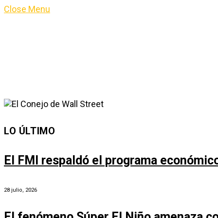
Close Menu
LO ÚLTIMO
El FMI respaldó el programa económico 
28 julio, 2026
El fenómeno Súper El Niño amenaza co