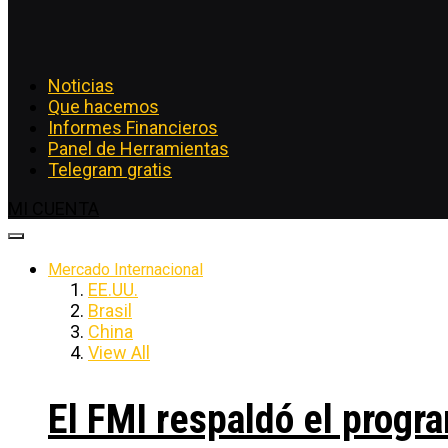
Noticias
Que hacemos
Informes Financieros
Panel de Herramientas
Telegram gratis
MI CUENTA
Mercado Internacional
EE.UU.
Brasil
China
View All
El FMI respaldó el progra