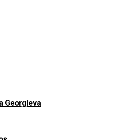
na Georgieva
os