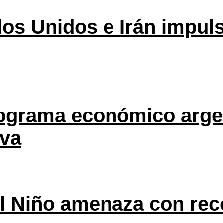
os Unidos e Irán impuls
rograma económico argen
eva
l Niño amenaza con rec