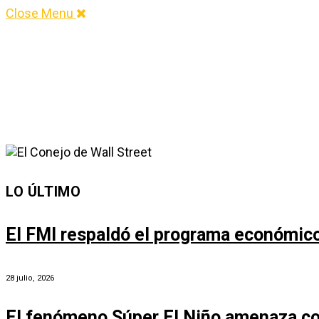
Close Menu
LO ÚLTIMO
El FMI respaldó el programa económico 
28 julio, 2026
El fenómeno Súper El Niño amenaza co