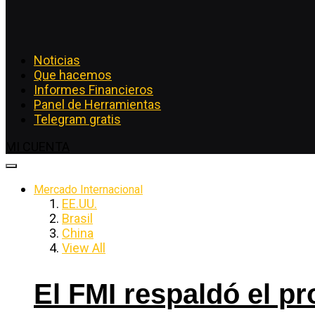
Noticias
Que hacemos
Informes Financieros
Panel de Herramientas
Telegram gratis
MI CUENTA
Mercado Internacional
EE.UU.
Brasil
China
View All
El FMI respaldó el p