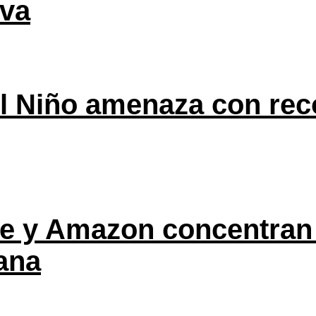
eva
l Niño amenaza con rec
ple y Amazon concentran
ana