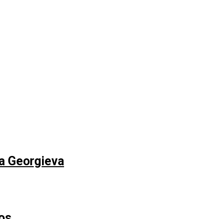
na Georgieva
os