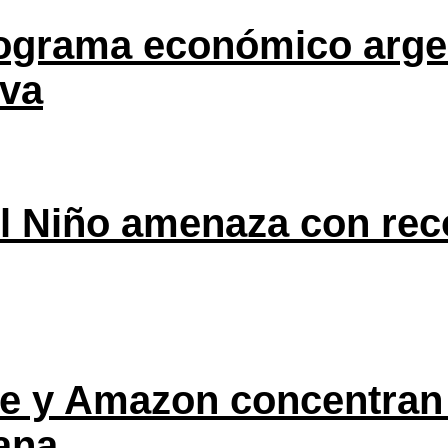
rograma económico argen
eva
l Niño amenaza con rec
ple y Amazon concentran
ana