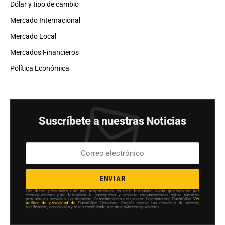
Dólar y tipo de cambio
Mercado Internacional
Mercado Local
Mercados Financieros
Política Económica
Suscríbete a nuestras Noticias
ENVIAR
Los datos personales que nos proporciones en este formulario serán gestionados por
elconejows.com para formalizar tu suscripción y enviarte comunicaciones sobre nuestros
productos y servicios. Legitimación: Consentimiento del usuario. Destinatarios: FluentCRM.
Ver
política de privacidad de
FluentCRM. Derechos: Podrás ejercer tus derechos de acceso,
rectificación, cancelación y otros escribiendo a contacto@elconejows.com.