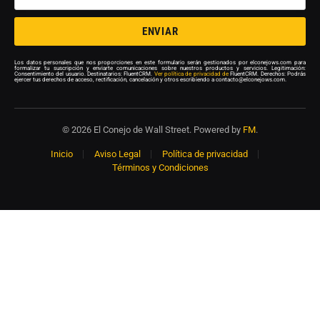
ENVIAR
Los datos personales que nos proporciones en este formulario serán gestionados por elconejows.com para
formalizar tu suscripción y enviarte comunicaciones sobre nuestros productos y servicios. Legitimación:
Consentimiento del usuario. Destinatarios: FluentCRM.
Ver política de privacidad de
FluentCRM. Derechos: Podrás
ejercer tus derechos de acceso, rectificación, cancelación y otros escribiendo a contacto@elconejows.com.
© 2026 El Conejo de Wall Street. Powered by
FM
.
Inicio
Aviso Legal
Política de privacidad
Términos y Condiciones