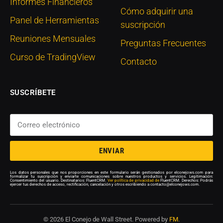
Informes Financieros
Cómo adquirir una
Panel de Herramientas
suscripción
Reuniones Mensuales
Preguntas Frecuentes
Curso de TradingView
Contacto
SUSCRÍBETE
ENVIAR
Los datos personales que nos proporciones en este formulario serán gestionados por elconejows.com para
formalizar tu suscripción y enviarte comunicaciones sobre nuestros productos y servicios. Legitimación:
Consentimiento del usuario. Destinatarios: FluentCRM.
Ver política de privacidad de
FluentCRM. Derechos: Podrás
ejercer tus derechos de acceso, rectificación, cancelación y otros escribiendo a contacto@elconejows.com.
© 2026 El Conejo de Wall Street. Powered by
FM
.