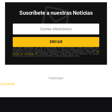
Suscríbete a nuestras Noticias
ENVIAR
Los datos personales que nos proporciones en este formulario serán gestionados por
elconejows.com para formalizar tu suscripción y enviarte comunicaciones sobre nuestros
productos y servicios. Legitimación: Consentimiento del usuario. Destinatarios: FluentCRM.
Ver
política de privacidad de
FluentCRM. Derechos: Podrás ejercer tus derechos de acceso,
rectificación, cancelación y otros escribiendo a contacto@elconejows.com.
Publicidad