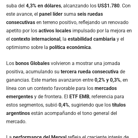
suba del
4,3% en dólares
, alcanzando los
US$1.780
. Con
este avance, el
panel líder
suma
seis ruedas
consecutivas
en terreno positivo, reflejando un renovado
apetito por los
activos locales
impulsado por la mejora en
el
contexto internacional
, la
estabilidad cambiaria
y el
optimismo sobre la
política económica
.
Los
bonos Globales
volvieron a mostrar una jornada
positiva, acumulando su
tercera rueda consecutiva
de
ganancias. Este martes avanzaron entre
0,2% y 0,3%
, en
línea con un contexto favorable para los
mercados
emergentes
y de frontera. El
ETF EMB
, referencia para
estos segmentos, subió
0,4%
, sugiriendo que los
títulos
argentinos
están acompañando el tono general del
mercado.
La
performance del Merval
refleja el creciente interés de