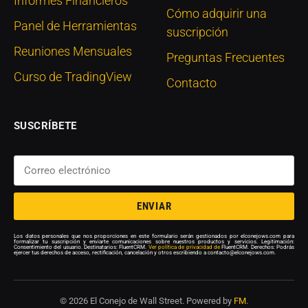
Informes Financieros
Cómo adquirir una
Panel de Herramientas
suscripción
Reuniones Mensuales
Preguntas Frecuentes
Curso de TradingView
Contacto
SUSCRÍBETE
ENVIAR
Los datos personales que nos proporciones en este formulario serán gestionados por elconejows.com para
formalizar tu suscripción y enviarte comunicaciones sobre nuestros productos y servicios. Legitimación:
Consentimiento del usuario. Destinatarios: FluentCRM.
Ver política de privacidad de
FluentCRM. Derechos: Podrás
ejercer tus derechos de acceso, rectificación, cancelación y otros escribiendo a contacto@elconejows.com.
© 2026 El Conejo de Wall Street. Powered by
FM
.