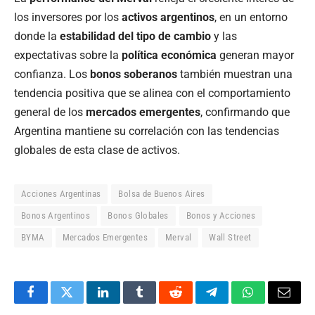
los inversores por los
activos argentinos
, en un entorno
donde la
estabilidad del tipo de cambio
y las
expectativas sobre la
política económica
generan mayor
confianza. Los
bonos soberanos
también muestran una
tendencia positiva que se alinea con el comportamiento
general de los
mercados emergentes
, confirmando que
Argentina mantiene su correlación con las tendencias
globales de esta clase de activos.
Acciones Argentinas
Bolsa de Buenos Aires
Bonos Argentinos
Bonos Globales
Bonos y Acciones
BYMA
Mercados Emergentes
Merval
Wall Street
Facebook
Twitter
LinkedIn
Tumblr
Reddit
Telegram
WhatsApp
Email