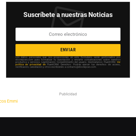
Suscríbete a nuestras Noticias
ENVIAR
Los datos personales que nos proporciones en este formulario serán gestionados por
elconejows.com para formalizar tu suscripción y enviarte comunicaciones sobre nuestros
productos y servicios. Legitimación: Consentimiento del usuario. Destinatarios: FluentCRM.
Ver
política de privacidad de
FluentCRM. Derechos: Podrás ejercer tus derechos de acceso,
rectificación, cancelación y otros escribiendo a contacto@elconejows.com.
Publicidad