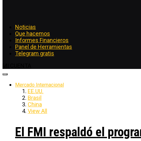
Noticias
Que hacemos
Informes Financieros
Panel de Herramientas
Telegram gratis
MI CUENTA
Mercado Internacional
EE.UU.
Brasil
China
View All
El FMI respaldó el progra