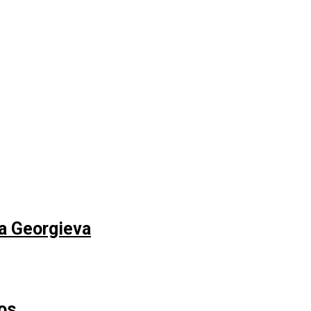
na Georgieva
os