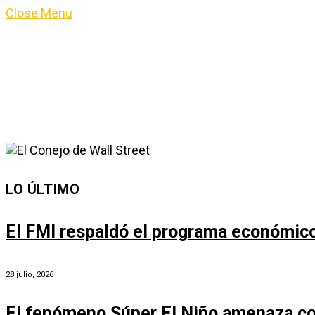
Close Menu
LO ÚLTIMO
El FMI respaldó el programa económico 
28 julio, 2026
El fenómeno Súper El Niño amenaza co