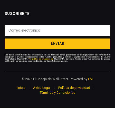
SUSCRÍBETE
ENVIAR
Los datos personales que nos proporciones en este formulario serán gestionados por elconejows.com para formalizar tu
suscripción y enviarte comunicaciones sobre nuestros productos y servicios. Legitimación: Consentimiento del usuario.
Destinatarios: FluentCRM.
Ver política de privacidad de
FluentCRM. Derechos: Podrás ejercer tus derechos de acceso,
rectificación, cancelación y otros escribiendo a contacto@elconejows.com.
© 2026 El Conejo de Wall Street. Powered by
FM
.
Inicio
Aviso Legal
Política de privacidad
Términos y Condiciones