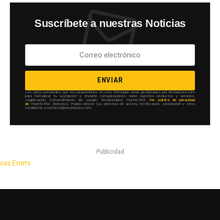
Suscríbete a nuestras Noticias
ENVIAR
Los datos personales que nos proporciones en este formulario serán gestionados por elconejows.com
para formalizar tu suscripción y enviarte comunicaciones sobre nuestros productos y servicios.
Legitimación: Consentimiento del usuario. Destinatarios: FluentCRM.
Ver política de privacidad
de
FluentCRM. Derechos: Podrás ejercer tus derechos de acceso, rectificación, cancelación y otros
escribiendo a contacto@elconejows.com.
Publicidad