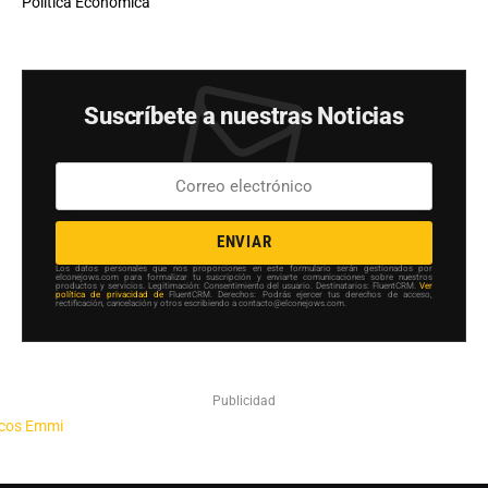
Política Económica
Suscríbete a nuestras Noticias
ENVIAR
Los datos personales que nos proporciones en este formulario serán gestionados por
elconejows.com para formalizar tu suscripción y enviarte comunicaciones sobre nuestros
productos y servicios. Legitimación: Consentimiento del usuario. Destinatarios: FluentCRM.
Ver
política de privacidad de
FluentCRM. Derechos: Podrás ejercer tus derechos de acceso,
rectificación, cancelación y otros escribiendo a contacto@elconejows.com.
Publicidad