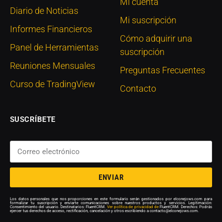
Mi cuenta
Diario de Noticias
Mi suscripción
Informes Financieros
Cómo adquirir una
Panel de Herramientas
suscripción
Reuniones Mensuales
Preguntas Frecuentes
Curso de TradingView
Contacto
SUSCRÍBETE
ENVIAR
Los datos personales que nos proporciones en este formulario serán gestionados por elconejows.com para
formalizar tu suscripción y enviarte comunicaciones sobre nuestros productos y servicios. Legitimación:
Consentimiento del usuario. Destinatarios: FluentCRM.
Ver política de privacidad de
FluentCRM. Derechos: Podrás
ejercer tus derechos de acceso, rectificación, cancelación y otros escribiendo a contacto@elconejows.com.