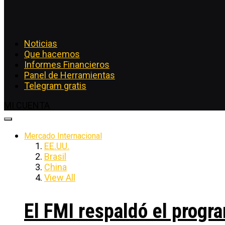
Noticias
Que hacemos
Informes Financieros
Panel de Herramientas
Telegram gratis
MI CUENTA
Mercado Internacional
EE.UU.
Brasil
China
View All
El FMI respaldó el progra