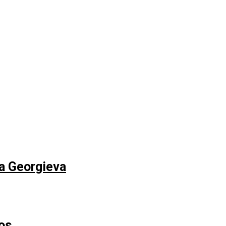
na Georgieva
os