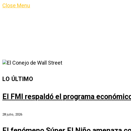
Close Menu
LO ÚLTIMO
El FMI respaldó el programa económico 
28 julio, 2026
El fenómeno Súper El Niño amenaza co