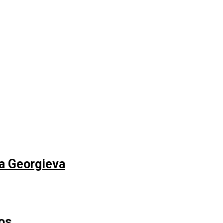
na Georgieva
os