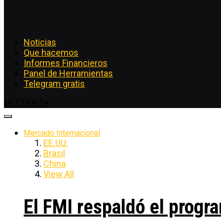
Noticias
Que hacemos
Informes Financieros
Panel de Herramientas
Telegram gratis
MI CUENTA
Mercado Internacional
EE.UU.
Brasil
China
View All
El FMI respaldó el progra