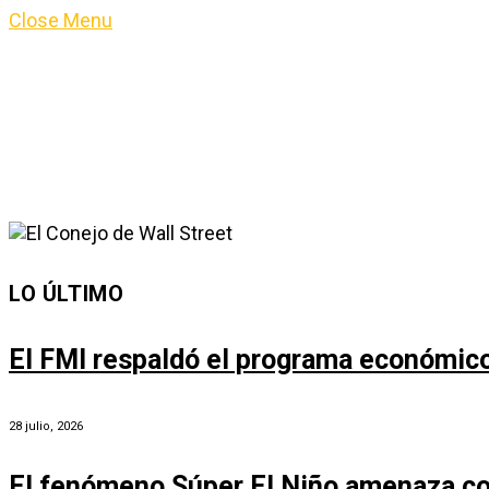
Close Menu
LO ÚLTIMO
El FMI respaldó el programa económico 
28 julio, 2026
El fenómeno Súper El Niño amenaza co