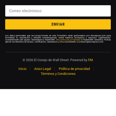
ENVIAR
Los datos personales que nos proporciones en este formulario serán gestionados por elconejows.com para
formalizar tu suscripción y enviarte comunicaciones sobre nuestros productos y servicios. Legitimación:
Consentimiento del usuario. Destinatarios: FluentCRM.
Ver política de privacidad de
FluentCRM. Derechos: Podrás
ejercer tus derechos de acceso, rectificación, cancelación y otros escribiendo a contacto@elconejows.com.
© 2026 El Conejo de Wall Street. Powered by
FM
.
Inicio
Aviso Legal
Política de privacidad
Términos y Condiciones