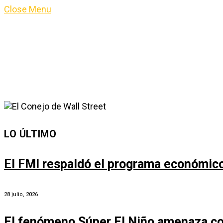
Close Menu
LO ÚLTIMO
El FMI respaldó el programa económico 
28 julio, 2026
El fenómeno Súper El Niño amenaza co