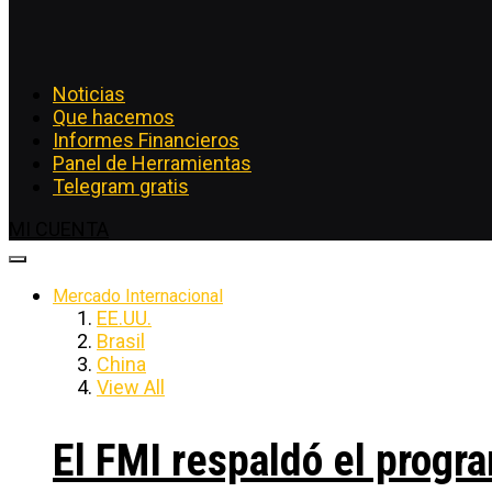
Noticias
Que hacemos
Informes Financieros
Panel de Herramientas
Telegram gratis
MI CUENTA
Mercado Internacional
EE.UU.
Brasil
China
View All
El FMI respaldó el progra