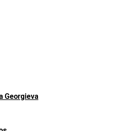
na Georgieva
os