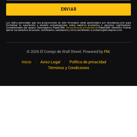
ENVIAR
Los datos personales que nos proporciones en este formulario serán gestionados por elconejows.com para
formalizar tu suscripción y enviarte comunicaciones sobre nuestros productos y servicios. Legitimación:
Consentimiento del usuario. Destinatarios: FluentCRM.
Ver política de privacidad de
FluentCRM. Derechos: Podrás
ejercer tus derechos de acceso, rectificación, cancelación y otros escribiendo a contacto@elconejows.com.
© 2026 El Conejo de Wall Street. Powered by
FM
.
Inicio
Aviso Legal
Política de privacidad
Términos y Condiciones