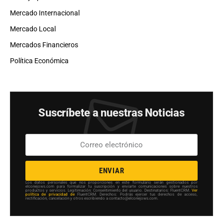
Mercado Internacional
Mercado Local
Mercados Financieros
Política Económica
Suscríbete a nuestras Noticias
ENVIAR
Los datos personales que nos proporciones en este formulario serán gestionados por
elconejows.com para formalizar tu suscripción y enviarte comunicaciones sobre nuestros
productos y servicios. Legitimación: Consentimiento del usuario. Destinatarios: FluentCRM.
Ver
política de privacidad de
FluentCRM. Derechos: Podrás ejercer tus derechos de acceso,
rectificación, cancelación y otros escribiendo a contacto@elconejows.com.