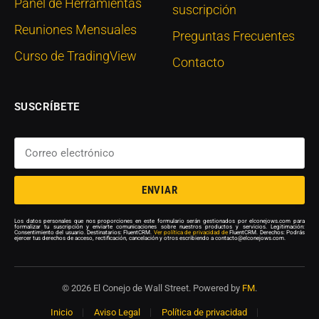
Panel de Herramientas
suscripción
Reuniones Mensuales
Preguntas Frecuentes
Curso de TradingView
Contacto
SUSCRÍBETE
ENVIAR
Los datos personales que nos proporciones en este formulario serán gestionados por elconejows.com para
formalizar tu suscripción y enviarte comunicaciones sobre nuestros productos y servicios. Legitimación:
Consentimiento del usuario. Destinatarios: FluentCRM.
Ver política de privacidad de
FluentCRM. Derechos: Podrás
ejercer tus derechos de acceso, rectificación, cancelación y otros escribiendo a contacto@elconejows.com.
© 2026 El Conejo de Wall Street. Powered by
FM
.
Inicio
Aviso Legal
Política de privacidad