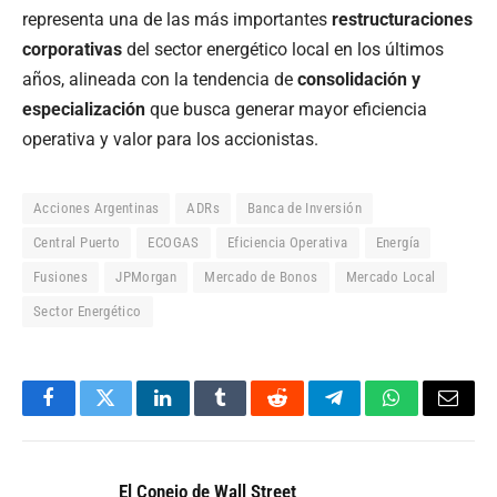
representa una de las más importantes
restructuraciones
corporativas
del sector energético local en los últimos
años, alineada con la tendencia de
consolidación y
especialización
que busca generar mayor eficiencia
operativa y valor para los accionistas.
Acciones Argentinas
ADRs
Banca de Inversión
Central Puerto
ECOGAS
Eficiencia Operativa
Energía
Fusiones
JPMorgan
Mercado de Bonos
Mercado Local
Sector Energético
Facebook
Twitter
LinkedIn
Tumblr
Reddit
Telegram
WhatsApp
Email
El Conejo de Wall Street