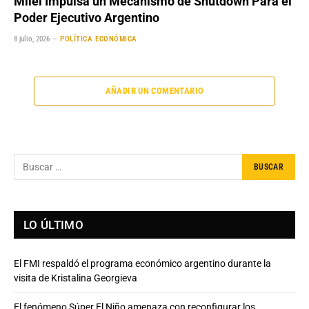
Milei Impulsa un Mecanismo de Shutdown Para el
Poder Ejecutivo Argentino
8 julio, 2026
POLÍTICA ECONÓMICA
AÑADIR UN COMENTARIO
LO ÚLTIMO
El FMI respaldó el programa económico argentino durante la
visita de Kristalina Georgieva
El fenómeno Súper El Niño amenaza con reconfigurar los