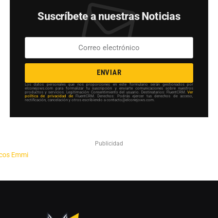
Suscríbete a nuestras Noticias
ENVIAR
Los datos personales que nos proporciones en este formulario serán gestionados por
elconejows.com para formalizar tu suscripción y enviarte comunicaciones sobre nuestros
productos y servicios. Legitimación: Consentimiento del usuario. Destinatarios: FluentCRM.
Ver
política de privacidad de
FluentCRM. Derechos: Podrás ejercer tus derechos de acceso,
rectificación, cancelación y otros escribiendo a contacto@elconejows.com.
Publicidad