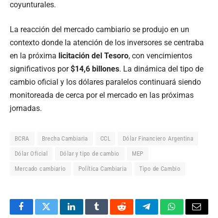
coyunturales.
La reacción del mercado cambiario se produjo en un
contexto donde la atención de los inversores se centraba
en la próxima
licitación del Tesoro
, con vencimientos
significativos por
$14,6 billones
. La dinámica del tipo de
cambio oficial y los dólares paralelos continuará siendo
monitoreada de cerca por el mercado en las próximas
jornadas.
BCRA
Brecha Cambiaria
CCL
Dólar Financiero Argentina
Dólar Oficial
Dólar y tipo de cambio
MEP
Mercado cambiario
Política Cambiaria
Tipo de Cambio
Facebook
Twitter
LinkedIn
Tumblr
Reddit
Telegram
WhatsApp
Email