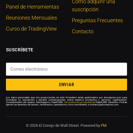
Cómo adquirir una
Panel de Herramientas
suscripción
Reuniones Mensuales
Preguntas Frecuentes
Curso de TradingView
Contacto
SUSCRÍBETE
ENVIAR
Los datos personales que nos proporciones en este formulario serán gestionados por elconejows.com para
formalizar tu suscripción y enviarte comunicaciones sobre nuestros productos y servicios. Legitimación:
Consentimiento del usuario. Destinatarios: FluentCRM.
Ver política de privacidad de
FluentCRM. Derechos: Podrás
ejercer tus derechos de acceso, rectificación, cancelación y otros escribiendo a contacto@elconejows.com.
© 2026 El Conejo de Wall Street. Powered by
FM
.