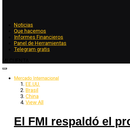
Noticias
Que hacemos
Informes Financieros
Panel de Herramientas
Telegram gratis
MI CUENTA
Mercado Internacional
EE.UU.
Brasil
China
View All
El FMI respaldó el p