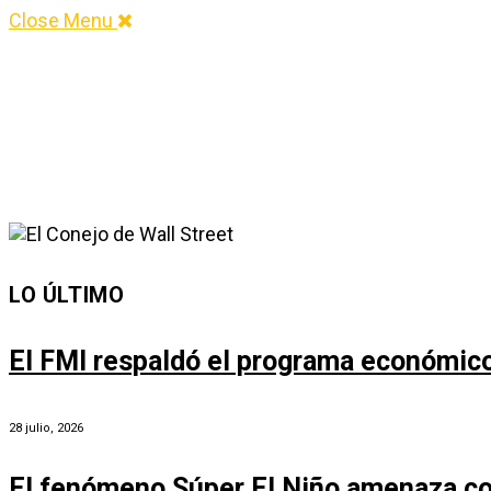
Close Menu
LO ÚLTIMO
El FMI respaldó el programa económico 
28 julio, 2026
El fenómeno Súper El Niño amenaza co