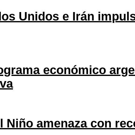
os Unidos e Irán impuls
rograma económico argen
eva
l Niño amenaza con rec