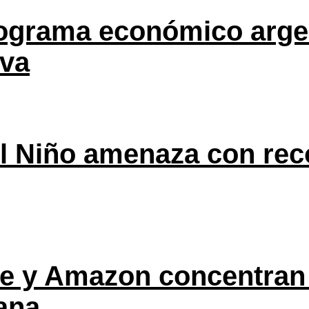
rograma económico argen
eva
l Niño amenaza con rec
ple y Amazon concentran
ana