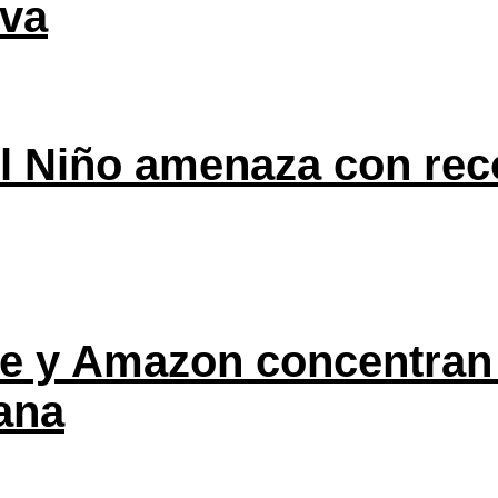
eva
l Niño amenaza con rec
ple y Amazon concentran
ana