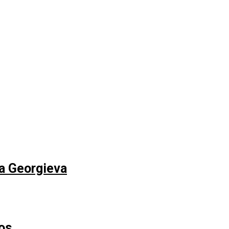
na Georgieva
os