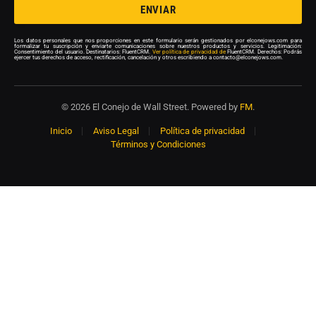
ENVIAR
Los datos personales que nos proporciones en este formulario serán gestionados por elconejows.com para
formalizar tu suscripción y enviarte comunicaciones sobre nuestros productos y servicios. Legitimación:
Consentimiento del usuario. Destinatarios: FluentCRM.
Ver política de privacidad de
FluentCRM. Derechos: Podrás
ejercer tus derechos de acceso, rectificación, cancelación y otros escribiendo a contacto@elconejows.com.
© 2026 El Conejo de Wall Street. Powered by
FM
.
Inicio
Aviso Legal
Política de privacidad
Términos y Condiciones