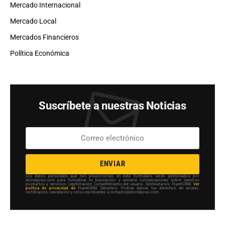
Mercado Internacional
Mercado Local
Mercados Financieros
Política Económica
Suscríbete a nuestras Noticias
ENVIAR
Los datos personales que nos proporciones en este formulario serán gestionados por
elconejows.com para formalizar tu suscripción y enviarte comunicaciones sobre nuestros
productos y servicios. Legitimación: Consentimiento del usuario. Destinatarios: FluentCRM.
Ver
política de privacidad de
FluentCRM. Derechos: Podrás ejercer tus derechos de acceso,
rectificación, cancelación y otros escribiendo a contacto@elconejows.com.